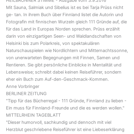
HEILBRONNER STIMME - Ausgabe vom 3.9.2016
Mit Sauna, Salmiak und Sibelius ist es bei Tarja Prüss nicht
ge- tan. In ihrem Buch über Finnland listet die Autorin und
Fotografin mit finnischen Wurzeln gleich 111 Gründe auf, die
für das Land in Europas Norden sprechen. Prüss erzählt
darin von einzigartigen Seen- und Waldlandschaften von
Helsinki bis zum Polarkreis, von spektakulären
Naturschauspielen wie Nordlichtern und Mitternachtssonne,
von unerwarteten Begegnungen mit Finnen, Samen und
Rentieren. Sie gibt persönliche Einblicke in Mentalität und
Lebensweise; schreibt dabei keinen Reiseführer, sondern
eher ein Buch zum Auf-den-Geschmack-Kommen.
Anne Vorbringer
BERLINER ZEITUNG
"Tipp für das Bücherregal - 111 Gründe, Finnland zu lieben -
Ein muss für Finnland-Freunde und die es werden wollen."
MITTELRHEIN TAGEBLATT
"Dieser humorvoll, sachkundig und dennoch mit viel
Herzblut geschriebene Reiseführer ist eine Liebeserklärung