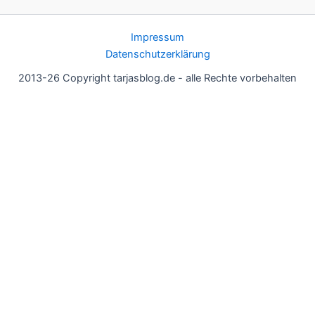
Impressum
Datenschutzerklärung
2013-26 Copyright tarjasblog.de - alle Rechte vorbehalten
Wir nutzen Cookies für ein gutes Nutzererlebnis, einige sind
essentiell, andere helfen uns, die Inhalte der Seite zu optimieren.
Du kannst die Einstellungen jederzeit deinen Wünschen
anpassen.
OK
Einstellungen
Datenschutz
Never ever
Schließen
Privacy Overview
This website uses cookies to improve your experience while you
navigate through the website. Out of these, the cookies that are