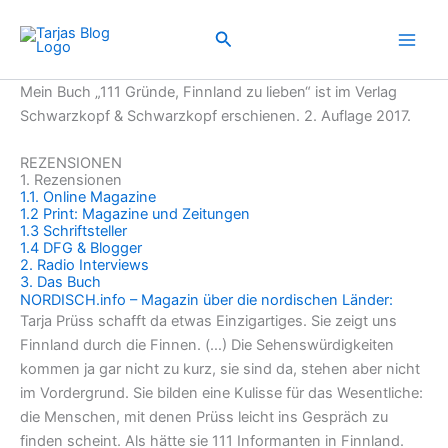
Zum
Inhalt
Suchen
springen
Mein Buch „111 Gründe, Finnland zu lieben“ ist im Verlag
Schwarzkopf & Schwarzkopf erschienen. 2. Auflage 2017.
REZENSIONEN
1. Rezensionen
1.1. Online Magazine
1.2 Print: Magazine und Zeitungen
1.3 Schriftsteller
1.4 DFG & Blogger
2. Radio Interviews
3. Das Buch
NORDISCH.info – Magazin über die nordischen Länder:
Tarja Prüss schafft da etwas Einzigartiges. Sie zeigt uns
Finnland durch die Finnen. (…) Die Sehenswürdigkeiten
kommen ja gar nicht zu kurz, sie sind da, stehen aber nicht
im Vordergrund. Sie bilden eine Kulisse für das Wesentliche:
die Menschen, mit denen Prüss leicht ins Gespräch zu
finden scheint. Als hätte sie 111 Informanten in Finnland.