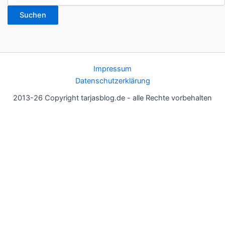
Suchen
Impressum
Datenschutzerklärung
2013-26 Copyright tarjasblog.de - alle Rechte vorbehalten
Wir nutzen Cookies für ein gutes Nutzererlebnis, einige sind
essentiell, andere helfen uns, die Inhalte der Seite zu optimieren.
Du kannst die Einstellungen jederzeit deinen Wünschen
anpassen.
OK
Einstellungen
Datenschutz
Never ever