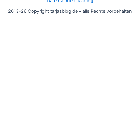
Datenschutzerklärung
2013-26 Copyright tarjasblog.de - alle Rechte vorbehalten
Wir nutzen Cookies für ein gutes Nutzererlebnis, einige sind
essentiell, andere helfen uns, die Inhalte der Seite zu optimieren.
Du kannst die Einstellungen jederzeit deinen Wünschen
anpassen.
OK
Einstellungen
Datenschutz
Never ever
Schließen
Privacy Overview
This website uses cookies to improve your experience while you
navigate through the website. Out of these, the cookies that are
categorized as necessary are stored on your browser as they are
essential for the working of basic functionalities of the website.
We also use third-party cookies that help us analyze and