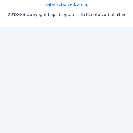
Datenschutzerklärung
2013-26 Copyright tarjasblog.de - alle Rechte vorbehalten
Wir nutzen Cookies für ein gutes Nutzererlebnis, einige sind
essentiell, andere helfen uns, die Inhalte der Seite zu optimieren.
Du kannst die Einstellungen jederzeit deinen Wünschen
anpassen.
OK
Einstellungen
Datenschutz
Never ever
Schließen
Privacy Overview
This website uses cookies to improve your experience while you
navigate through the website. Out of these, the cookies that are
categorized as necessary are stored on your browser as they are
essential for the working of basic functionalities of the website.