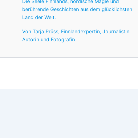
Die Seele Finnlands, nordische Magie und
berührende Geschichten aus dem glücklichsten
Land der Welt.
Von Tarja Prüss, Finnlandexpertin, Journalistin,
Autorin und Fotografin.
Wir nutzen Cookies für ein gutes Nutzererlebnis, einige sind
Wünschen anpassen.
OK
Einstellungen
Datenschutz
Never ever