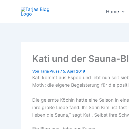
Zum
Inhalt
Home
springen
Kati und der Sauna-B
Von
Tarja Prüss
/
5. April 2019
Kati kommt aus Espoo und lebt nun seit sieb
Motiv: die eigene Begeisterung für die posit
Die gelernte Köchin hatte eine Saison in ei
ihre große Liebe fand. Ihr Sohn Kimi ist fast
lieben die Sauna,“ sagt Kati. Selbst ihre Sch
Ein Blog aus Liebe zur Sauna