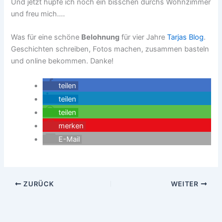
Und jetzt hüpfe ich noch ein bisschen durchs Wohnzimmer
und freu mich….
Was für eine schöne
Belohnung
für vier Jahre
Tarjas Blog
.
Geschichten schreiben, Fotos machen, zusammen basteln
und online bekommen. Danke!
teilen
teilen
teilen
merken
E-Mail
ZURÜCK
WEITER