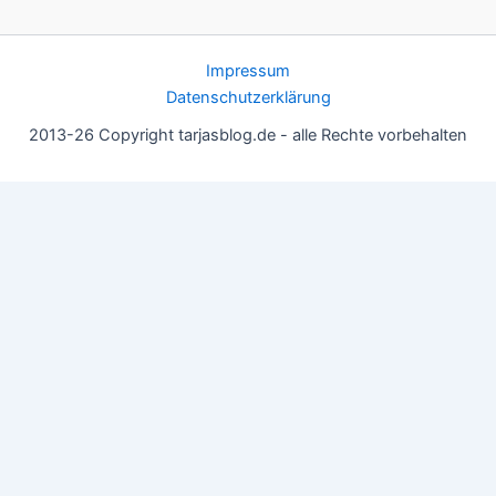
Impressum
Datenschutzerklärung
2013-26 Copyright tarjasblog.de - alle Rechte vorbehalten
Wir nutzen Cookies für ein gutes Nutzererlebnis, einige sind
essentiell, andere helfen uns, die Inhalte der Seite zu optimieren.
Du kannst die Einstellungen jederzeit deinen Wünschen
anpassen.
OK
Einstellungen
Datenschutz
Never ever
Schließen
Privacy Overview
This website uses cookies to improve your experience while you