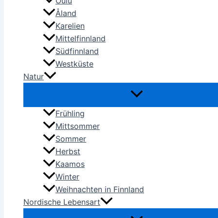
Oulu
Åland
Karelien
Mittelfinnland
Südfinnland
Westküste
Natur
Frühling
Mittsommer
Sommer
Herbst
Kaamos
Winter
Weihnachten in Finnland
Nordische Lebensart