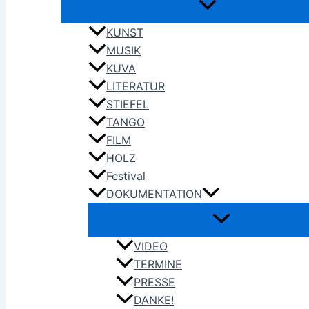
KUNST
MUSIK
KUVA
LITERATUR
STIEFEL
TANGO
FILM
HOLZ
Festival
DOKUMENTATION
VIDEO
TERMINE
PRESSE
DANKE!