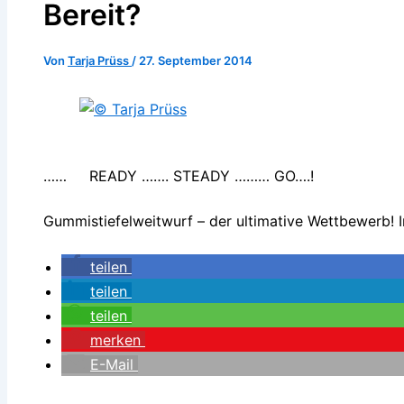
Bereit?
Von
Tarja Prüss
/
27. September 2014
…… READY ……. STEADY ……… GO….!
Gummistiefelweitwurf – der ultimative Wettbewerb! I
teilen
teilen
teilen
merken
E-Mail