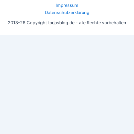
Impressum
Datenschutzerklärung
2013-26 Copyright tarjasblog.de - alle Rechte vorbehalten
Wir nutzen Cookies für ein gutes Nutzererlebnis, einige sind
essentiell, andere helfen uns, die Inhalte der Seite zu optimieren.
Du kannst die Einstellungen jederzeit deinen Wünschen
anpassen.
OK
Einstellungen
Datenschutz
Never ever
Schließen
Privacy Overview
This website uses cookies to improve your experience while you
navigate through the website. Out of these, the cookies that are
categorized as necessary are stored on your browser as they are