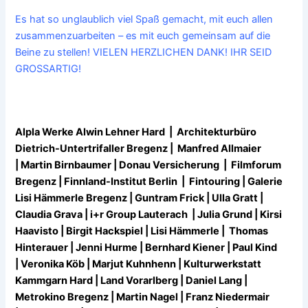
Es hat so unglaublich viel Spaß gemacht, mit euch allen
zusammenzuarbeiten – es mit euch gemeinsam auf die
Beine zu stellen! VIELEN HERZLICHEN DANK! IHR SEID
GROSSARTIG!
Alpla Werke Alwin Lehner Hard
|
Architekturbüro
Dietrich-Untertrifaller Bregenz |
Manfred Allmaier
|
Martin Birnbaumer | Donau Versicherung
|
Filmforum
Bregenz | Finnland-Institut Berlin
|
Fintouring |
Galerie
Lisi Hämmerle Bregenz |
Guntram Frick | Ulla Gratt |
Claudia Grava | i+r Group Lauterach
|
Julia Grund | Kirsi
Haavisto |
Birgit Hackspiel |
Lisi Hämmerle |
Thomas
Hinterauer |
Jenni Hurme | Bernhard Kiener | Paul Kind
|
Veronika Köb |
Marjut Kuhnhenn |
Kulturwerkstatt
Kammgarn Hard |
Land Vorarlberg |
Daniel Lang |
Metrokino Bregenz |
Martin Nagel |
Franz Niedermair