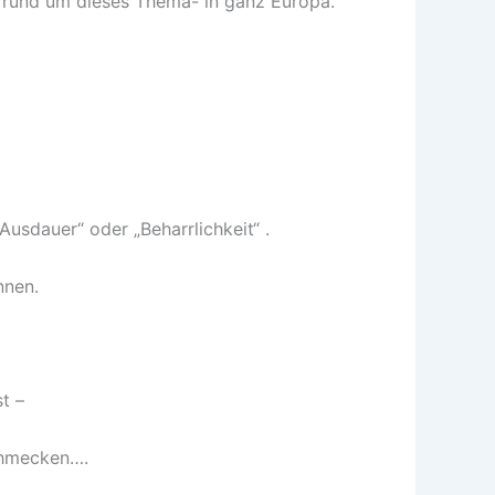
n rund um dieses Thema- in ganz Europa.
Ausdauer“ oder „Beharrlichkeit“ .
nnen.
st –
schmecken….