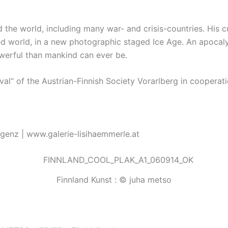
he world, including many war- and crisis-countries. His cur
d world, in a new photographic staged Ice Age. An apocalyp
werful than mankind can ever be.
ival“ of the Austrian-Finnish Society Vorarlberg in cooperat
egenz |
www.galerie-lisihaemmerle.at
Finnland Kunst : © juha metso