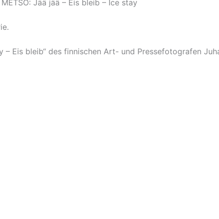
O: Jää jää – Eis bleib – Ice stay
ie.
ay – Eis bleib“ des finnischen Art- und Pressefotografen Ju