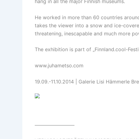
hang in all the major Finnish museums.
He worked in more than 60 countries around t
takes the viewer into a snow and ice-covere
threatening, inescapable and much more po
The exhibition is part of „Finnland.cool-Fest
www.juhametso.com
19.09.-11.10.2014 | Galerie Lisi Hämmerle Br
————————