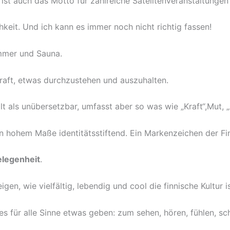
 ist auch das Motto für zahlreiche Satelitenveranstaltunge
hkeit. Und ich kann es immer noch nicht richtig fassen!
ommer und Sauna.
raft, etwas durchzustehen und auszuhalten.
lt als unübersetzbar, umfasst aber so was wie „Kraft“,Mut, „
d in hohem Maße identitätsstiftend. Ein Markenzeichen der Fi
legenheit
.
gen, wie vielfältig, lebendig und cool die finnische Kultur i
es für alle Sinne etwas geben: zum sehen, hören, fühlen, 