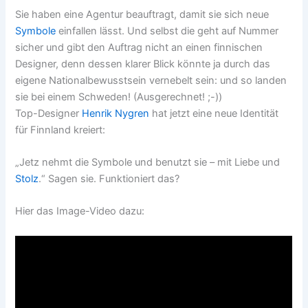
Sie haben eine Agentur beauftragt, damit sie sich neue
Symbole
einfallen lässt. Und selbst die geht auf Nummer
sicher und gibt den Auftrag nicht an einen finnischen
Designer, denn dessen klarer Blick könnte ja durch das
eigene Nationalbewusstsein vernebelt sein: und so landen
sie bei einem Schweden! (Ausgerechnet! ;-))
Top-Designer
Henrik Nygren
hat jetzt eine neue Identität
für Finnland kreiert:
„Jetz nehmt die Symbole und benutzt sie – mit Liebe und
Stolz
.“ Sagen sie. Funktioniert das?
Hier das Image-Video dazu: