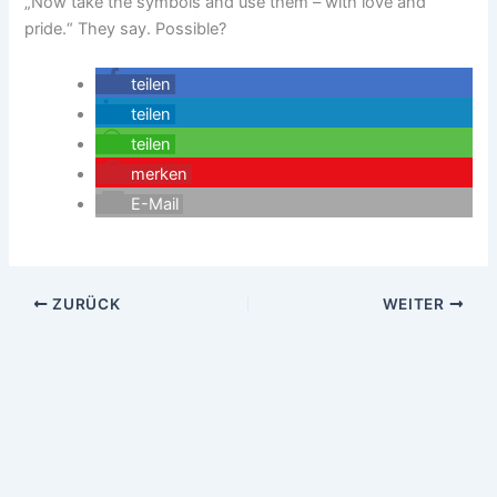
„Now take the symbols and use them – with love and
pride.“ They say. Possible?
teilen
teilen
teilen
merken
E-Mail
ZURÜCK
WEITER