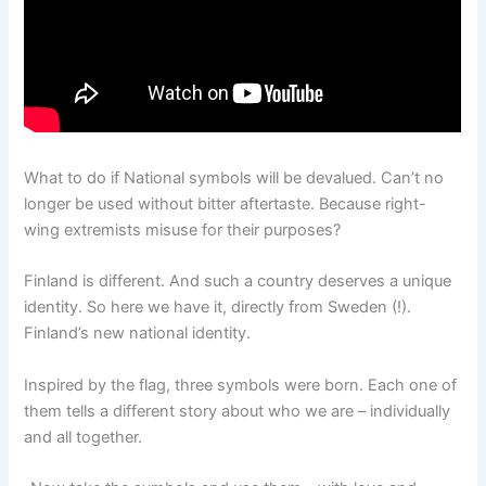
What to do if National symbols will be devalued. Can’t no
longer be used without bitter aftertaste. Because right-
wing extremists misuse for their purposes?
Finland is different. And such a country deserves a unique
identity. So here we have it, directly from Sweden (!).
Finland’s new national identity.
Inspired by the flag, three symbols were born. Each one of
them tells a different story about who we are – individually
and all together.