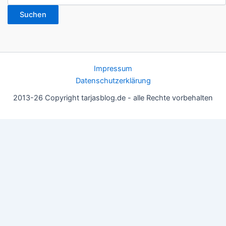
Suchen
Impressum
Datenschutzerklärung
2013-26 Copyright tarjasblog.de - alle Rechte vorbehalten
Wir nutzen Cookies für ein gutes Nutzererlebnis, einige sind
essentiell, andere helfen uns, die Inhalte der Seite zu optimieren.
Du kannst die Einstellungen jederzeit deinen Wünschen
anpassen.
OK
Einstellungen
Datenschutz
Never ever