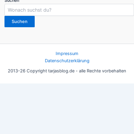
Suchen
Suchen
Impressum
Datenschutzerklärung
2013-26 Copyright tarjasblog.de - alle Rechte vorbehalten
Wir nutzen Cookies für ein gutes Nutzererlebnis, einige sind
essentiell, andere helfen uns, die Inhalte der Seite zu optimieren.
Du kannst die Einstellungen jederzeit deinen Wünschen
anpassen.
OK
Einstellungen
Datenschutz
Never ever