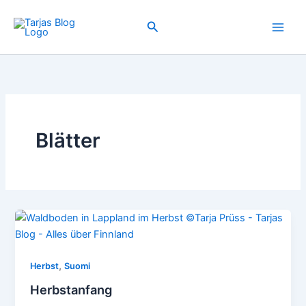
Zum
Inhalt
Suchen
springen
Blätter
,
Herbst
Suomi
Herbstanfang