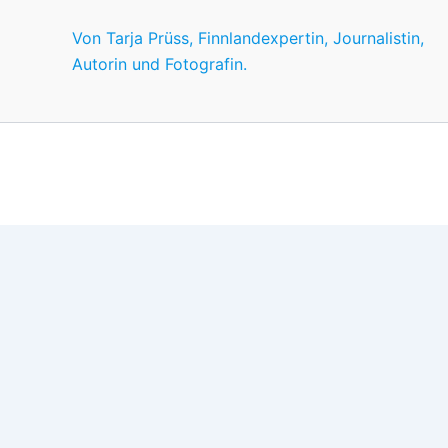
Von Tarja Prüss, Finnlandexpertin, Journalistin,
Autorin und Fotografin.
Wir nutzen Cookies für ein gutes Nutzererlebnis, einige sind
Wünschen anpassen.
OK
Einstellungen
Datenschutz
Never ever
Schließen
Privacy Overview