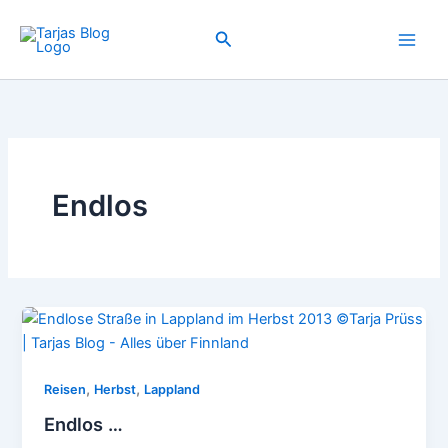
Zum
Inhalt
Suchen
springen
Endlos
,
,
Reisen
Herbst
Lappland
Endlos …