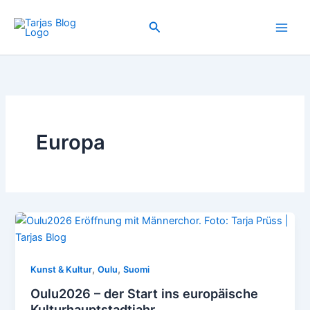
Zum
Inhalt
Suchen
springen
Europa
,
,
Kunst & Kultur
Oulu
Suomi
Oulu2026 – der Start ins europäische
Kulturhauptstadtjahr