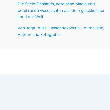
Die Seele Finnlands, nordische Magie und
berührende Geschichten aus dem glücklichsten
Land der Welt.
Von Tarja Prüss, Finnlandexpertin, Journalistin,
Autorin und Fotografin.
Wir nutzen Cookies für ein gutes Nutzererlebnis, einige sind
Wünschen anpassen.
OK
Einstellungen
Datenschutz
Never ever