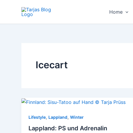
Zum
Inhalt
Home
springen
Icecart
,
,
Lifestyle
Lappland
Winter
Lappland: PS und Adrenalin