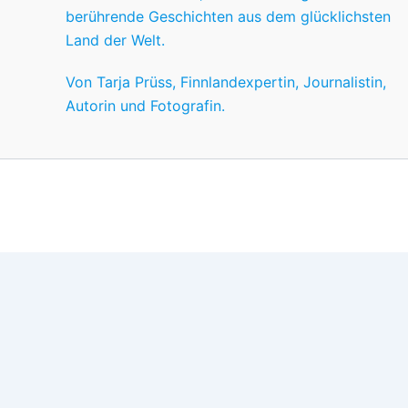
berührende Geschichten aus dem glücklichsten
Land der Welt.
Von Tarja Prüss, Finnlandexpertin, Journalistin,
Autorin und Fotografin.
Wir nutzen Cookies für ein gutes Nutzererlebnis, einige sind
Wünschen anpassen.
OK
Einstellungen
Datenschutz
Never ever