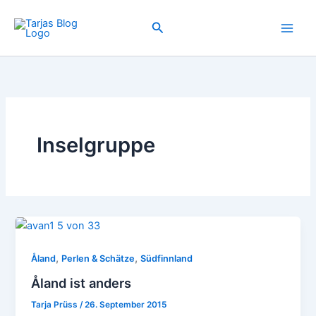
Zum
Inhalt
Suchen
springen
Inselgruppe
,
,
Åland
Perlen & Schätze
Südfinnland
Åland ist anders
Tarja Prüss
/
26. September 2015