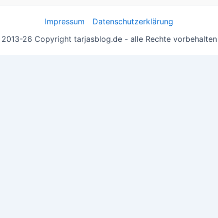
Impressum
Datenschutzerklärung
2013-26 Copyright tarjasblog.de - alle Rechte vorbehalten
 essentiell, andere helfen uns, die Inhalte der Seite zu opt
e you navigate through the website. Out of these, the cook
ctionalities of the website. We also use third-party cookie
 with your consent. You also have the option to opt-out of