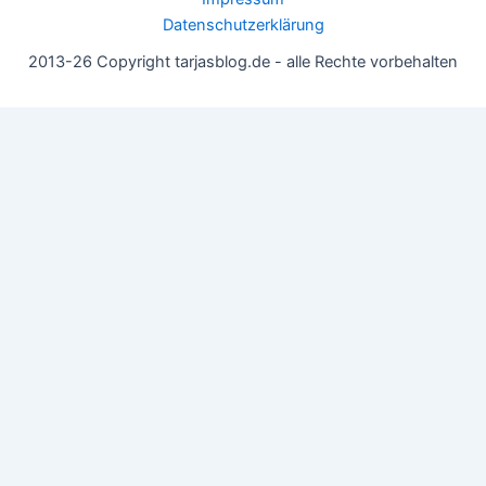
Datenschutzerklärung
2013-26 Copyright tarjasblog.de - alle Rechte vorbehalten
Wir nutzen Cookies für ein gutes Nutzererlebnis, einige sind
essentiell, andere helfen uns, die Inhalte der Seite zu optimieren.
Du kannst die Einstellungen jederzeit deinen Wünschen
anpassen.
OK
Einstellungen
Datenschutz
Never ever
Schließen
Privacy Overview
This website uses cookies to improve your experience while you
navigate through the website. Out of these, the cookies that are
categorized as necessary are stored on your browser as they are
essential for the working of basic functionalities of the website.