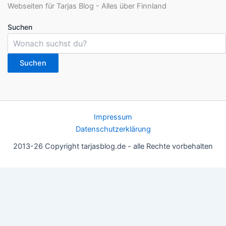
Suchen
Suchen
Impressum
Datenschutzerklärung
2013-26 Copyright tarjasblog.de - alle Rechte vorbehalten
Wir nutzen Cookies für ein gutes Nutzererlebnis, einige sind
essentiell, andere helfen uns, die Inhalte der Seite zu optimieren.
Du kannst die Einstellungen jederzeit deinen Wünschen
anpassen.
OK
Einstellungen
Datenschutz
Never ever