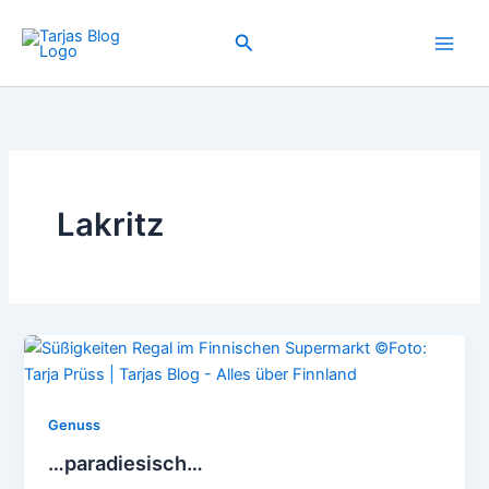
Zum
Inhalt
Suchen
springen
Lakritz
Genuss
…paradiesisch…