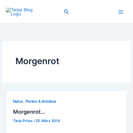
Zum
Inhalt
Suchen
springen
Morgenrot
,
Natur
Perlen & Schätze
Morgenrot…
Tarja Prüss
/
25. März 2014