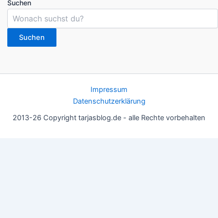
Suchen
Suchen
Impressum
Datenschutzerklärung
2013-26 Copyright tarjasblog.de - alle Rechte vorbehalten
Wir nutzen Cookies für ein gutes Nutzererlebnis, einige sind
essentiell, andere helfen uns, die Inhalte der Seite zu optimieren.
Du kannst die Einstellungen jederzeit deinen Wünschen
anpassen.
OK
Einstellungen
Datenschutz
Never ever