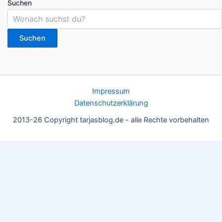
Suchen
Suchen
Impressum
Datenschutzerklärung
2013-26 Copyright tarjasblog.de - alle Rechte vorbehalten
Wir nutzen Cookies für ein gutes Nutzererlebnis, einige sind
essentiell, andere helfen uns, die Inhalte der Seite zu optimieren.
Du kannst die Einstellungen jederzeit deinen Wünschen
anpassen.
OK
Einstellungen
Datenschutz
Never ever