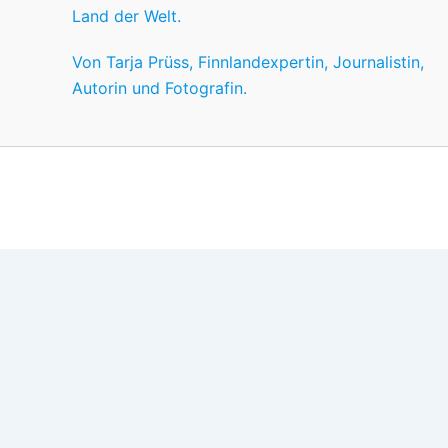
Land der Welt.
Von Tarja Prüss, Finnlandexpertin, Journalistin,
Autorin und Fotografin.
Wir nutzen Cookies für ein gutes Nutzererlebnis, einige sind
Wünschen anpassen.
OK
Einstellungen
Datenschutz
Never ever
Schließen