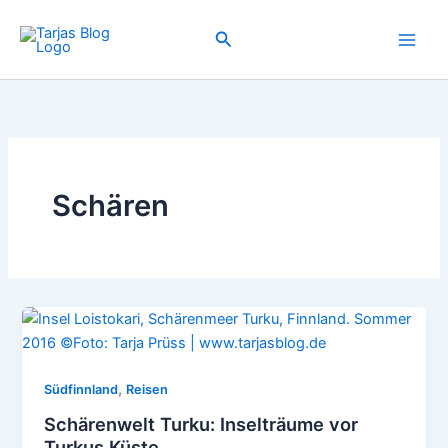
Zum
Inhalt
Suchen
springen
Schären
,
Südfinnland
Reisen
Schärenwelt Turku: Inselträume vor
Turkus Küste