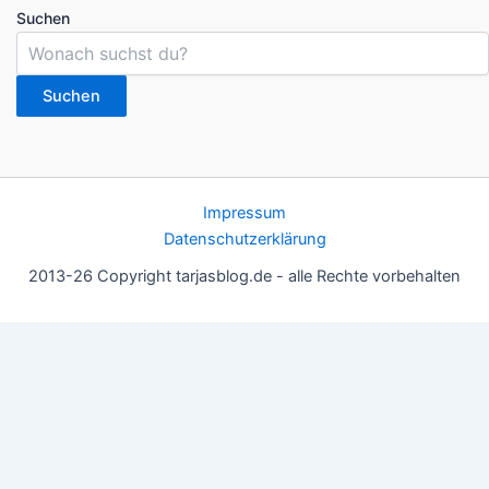
Suchen
Suchen
Impressum
Datenschutzerklärung
2013-26 Copyright tarjasblog.de - alle Rechte vorbehalten
Wir nutzen Cookies für ein gutes Nutzererlebnis, einige sind
essentiell, andere helfen uns, die Inhalte der Seite zu optimieren.
Du kannst die Einstellungen jederzeit deinen Wünschen
anpassen.
OK
Einstellungen
Datenschutz
Never ever