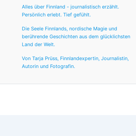
Alles über Finnland - journalistisch erzählt.
Persönlich erlebt. Tief gefühlt.
Die Seele Finnlands, nordische Magie und
berührende Geschichten aus dem glücklichsten
Land der Welt.
Von Tarja Prüss, Finnlandexpertin, Journalistin,
Autorin und Fotografin.
Wir nutzen Cookies für ein gutes Nutzererlebnis, einige sind
Wünschen anpassen.
OK
Einstellungen
Datenschutz
Never ever