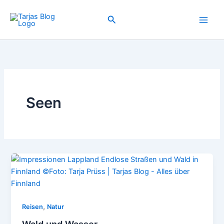
Zum
Inhalt
Suchen
springen
Seen
,
Reisen
Natur
Wald und Wasser