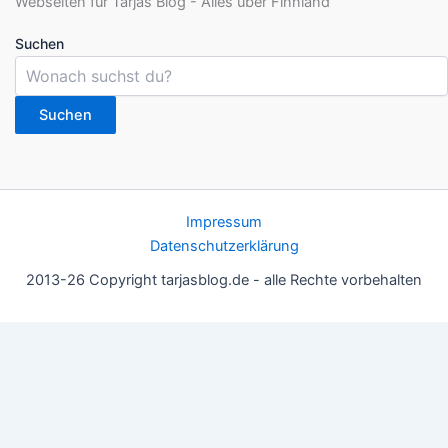
Suchen
Suchen
Impressum
Datenschutzerklärung
2013-26 Copyright tarjasblog.de - alle Rechte vorbehalten
Wir nutzen Cookies für ein gutes Nutzererlebnis, einige sind
essentiell, andere helfen uns, die Inhalte der Seite zu optimieren.
Du kannst die Einstellungen jederzeit deinen Wünschen
anpassen.
OK
Einstellungen
Datenschutz
Never ever