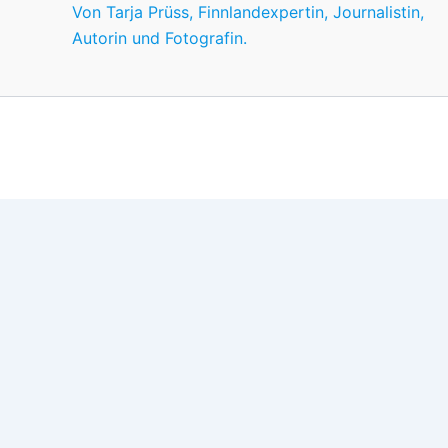
Von Tarja Prüss, Finnlandexpertin, Journalistin,
Autorin und Fotografin.
Wir nutzen Cookies für ein gutes Nutzererlebnis, einige sind
Wünschen anpassen.
OK
Einstellungen
Datenschutz
Never ever
Schließen
Privacy Overview
This website uses cookies to improve your experience whil