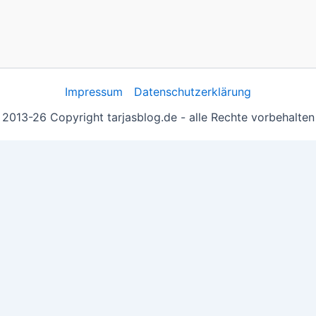
Impressum
Datenschutzerklärung
2013-26 Copyright tarjasblog.de - alle Rechte vorbehalten
 essentiell, andere helfen uns, die Inhalte der Seite zu opt
e you navigate through the website. Out of these, the cook