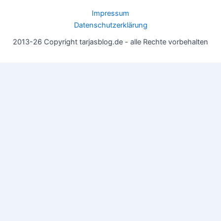
Impressum
Datenschutzerklärung
2013-26 Copyright tarjasblog.de - alle Rechte vorbehalten
Wir nutzen Cookies für ein gutes Nutzererlebnis, einige sind
essentiell, andere helfen uns, die Inhalte der Seite zu optimieren.
Du kannst die Einstellungen jederzeit deinen Wünschen
anpassen.
OK
Einstellungen
Datenschutz
Never ever
Schließen
Privacy Overview
This website uses cookies to improve your experience while you
navigate through the website. Out of these, the cookies that are
categorized as necessary are stored on your browser as they are