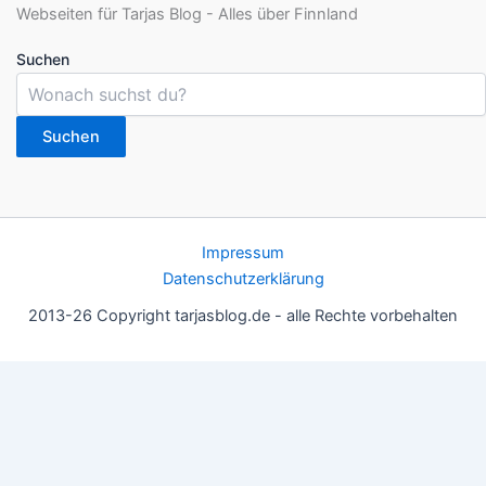
Suchen
Suchen
Impressum
Datenschutzerklärung
2013-26 Copyright tarjasblog.de - alle Rechte vorbehalten
Wir nutzen Cookies für ein gutes Nutzererlebnis, einige sind
essentiell, andere helfen uns, die Inhalte der Seite zu optimieren.
Du kannst die Einstellungen jederzeit deinen Wünschen
anpassen.
OK
Einstellungen
Datenschutz
Never ever