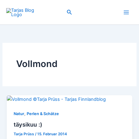
Zum
Inhalt
Suchen
springen
Vollmond
,
Natur
Perlen & Schätze
täysikuu :)
Tarja Prüss
/
15. Februar 2014