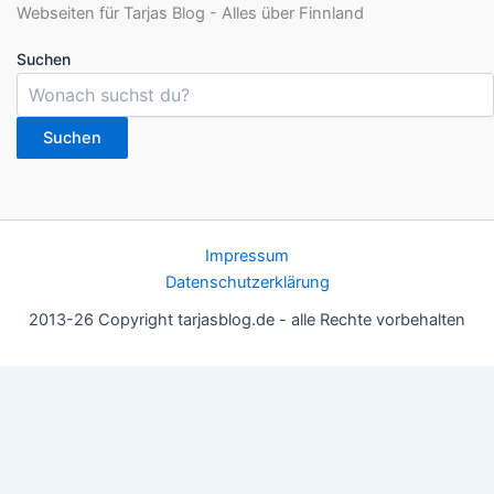
Suchen
Suchen
Impressum
Datenschutzerklärung
2013-26 Copyright tarjasblog.de - alle Rechte vorbehalten
Wir nutzen Cookies für ein gutes Nutzererlebnis, einige sind
essentiell, andere helfen uns, die Inhalte der Seite zu optimieren.
Du kannst die Einstellungen jederzeit deinen Wünschen
anpassen.
OK
Einstellungen
Datenschutz
Never ever