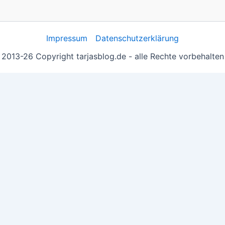
Impressum
Datenschutzerklärung
2013-26 Copyright tarjasblog.de - alle Rechte vorbehalten
 essentiell, andere helfen uns, die Inhalte der Seite zu opt
e you navigate through the website. Out of these, the cook
ctionalities of the website. We also use third-party cookie
 with your consent. You also have the option to opt-out of