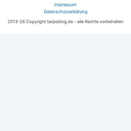
Impressum
Datenschutzerklärung
2013-26 Copyright tarjasblog.de - alle Rechte vorbehalten
Wir nutzen Cookies für ein gutes Nutzererlebnis, einige sind
essentiell, andere helfen uns, die Inhalte der Seite zu optimieren.
Du kannst die Einstellungen jederzeit deinen Wünschen
anpassen.
OK
Einstellungen
Datenschutz
Never ever
Schließen
Privacy Overview
This website uses cookies to improve your experience while you
navigate through the website. Out of these, the cookies that are
categorized as necessary are stored on your browser as they are