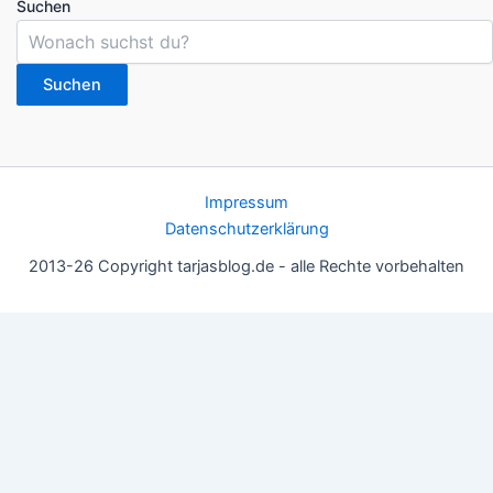
Suchen
Suchen
Impressum
Datenschutzerklärung
2013-26 Copyright tarjasblog.de - alle Rechte vorbehalten
Wir nutzen Cookies für ein gutes Nutzererlebnis, einige sind
essentiell, andere helfen uns, die Inhalte der Seite zu optimieren.
Du kannst die Einstellungen jederzeit deinen Wünschen
anpassen.
OK
Einstellungen
Datenschutz
Never ever