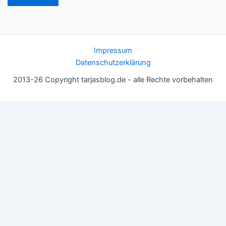
Impressum
Datenschutzerklärung
2013-26 Copyright tarjasblog.de - alle Rechte vorbehalten
Wir nutzen Cookies für ein gutes Nutzererlebnis, einige sind
essentiell, andere helfen uns, die Inhalte der Seite zu optimieren.
Du kannst die Einstellungen jederzeit deinen Wünschen
anpassen.
OK
Einstellungen
Datenschutz
Never ever
Schließen
Privacy Overview