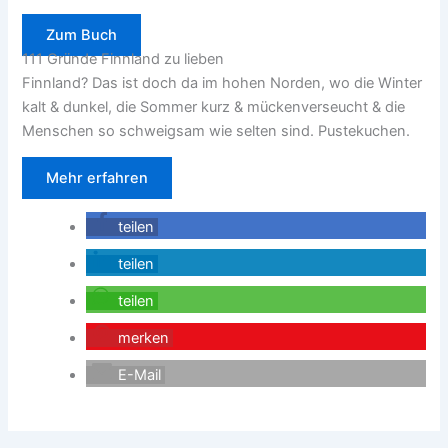
Zum Buch
111 Gründe Finnland zu lieben
Finnland? Das ist doch da im hohen Norden, wo die Winter
kalt & dunkel, die Sommer kurz & mückenverseucht & die
Menschen so schweigsam wie selten sind. Pustekuchen.
Mehr erfahren
teilen
teilen
teilen
merken
E-Mail