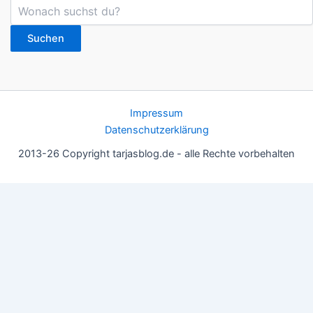
Suchen
Impressum
Datenschutzerklärung
2013-26 Copyright tarjasblog.de - alle Rechte vorbehalten
Wir nutzen Cookies für ein gutes Nutzererlebnis, einige sind
essentiell, andere helfen uns, die Inhalte der Seite zu optimieren.
Du kannst die Einstellungen jederzeit deinen Wünschen
anpassen.
OK
Einstellungen
Datenschutz
Never ever