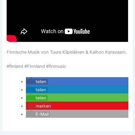
Finnische Musik von Tuure Kilpeläinen & Kaihon Karavaani.
#finland #Finnland #finmusic
teilen
teilen
teilen
merken
E-Mail