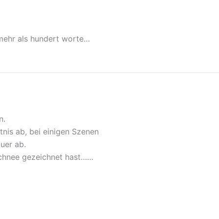
mehr als hundert worte…
n.
nis ab, bei einigen Szenen
uer ab.
Schnee gezeichnet hast……