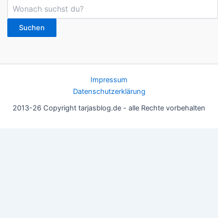
Suchen
Impressum
Datenschutzerklärung
2013-26 Copyright tarjasblog.de - alle Rechte vorbehalten
Wir nutzen Cookies für ein gutes Nutzererlebnis, einige sind
essentiell, andere helfen uns, die Inhalte der Seite zu optimieren.
Du kannst die Einstellungen jederzeit deinen Wünschen
anpassen.
OK
Einstellungen
Datenschutz
Never ever