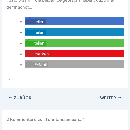
…und was mir die beiden beigebracht haben, dazu mehr
demnächst…
teilen
teilen
teilen
merken
E-Mail
…
ZURÜCK
WEITER
2 Kommentare zu „Tule tanssimaan…“