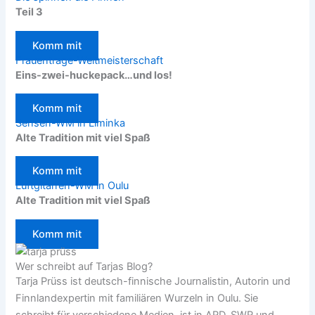
Teil 3
Komm mit
Frauentrage-Weltmeisterschaft
Eins-zwei-huckepack…und los!
Komm mit
Sensen-WM in Liminka
Alte Tradition mit viel Spaß
Komm mit
Luftgitarren-WM in Oulu
Alte Tradition mit viel Spaß
Komm mit
Wer schreibt auf Tarjas Blog?
Tarja Prüss ist deutsch-finnische Journalistin, Autorin und
Finnlandexpertin mit familiären Wurzeln in Oulu. Sie
schreibt für verschiedene Medien, ist in ARD, SWR und