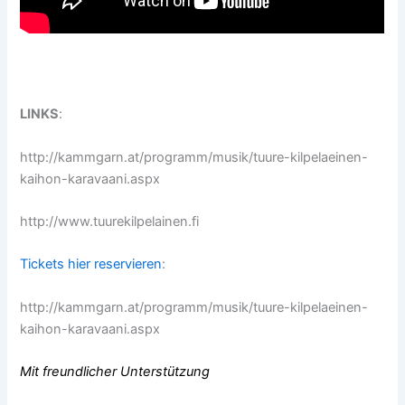
LINKS
:
http://kammgarn.at/programm/musik/tuure-kilpelaeinen-
kaihon-karavaani.aspx
http://www.tuurekilpelainen.fi
Tickets hier reservieren
:
http://kammgarn.at/programm/musik/tuure-kilpelaeinen-
kaihon-karavaani.aspx
Mit freundlicher Unterstützung