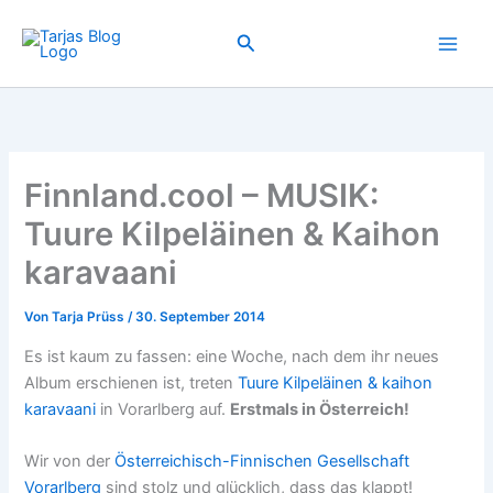
Zum
Inhalt
Suchen
springen
Finnland.cool – MUSIK:
Tuure Kilpeläinen & Kaihon
karavaani
Von
Tarja Prüss
/
30. September 2014
Es ist kaum zu fassen: eine Woche, nach dem ihr neues
Album erschienen ist, treten
Tuure Kilpeläinen & kaihon
karavaani
in Vorarlberg auf.
Erstmals in Österreich!
Wir von der
Österreichisch-Finnischen Gesellschaft
Vorarlberg
sind stolz und glücklich, dass das klappt!