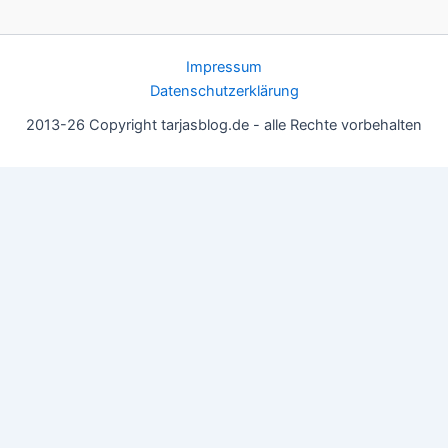
Impressum
Datenschutzerklärung
2013-26 Copyright tarjasblog.de - alle Rechte vorbehalten
Wir nutzen Cookies für ein gutes Nutzererlebnis, einige sind
essentiell, andere helfen uns, die Inhalte der Seite zu optimieren.
Du kannst die Einstellungen jederzeit deinen Wünschen
anpassen.
OK
Einstellungen
Datenschutz
Never ever
Schließen
Privacy Overview
This website uses cookies to improve your experience while you