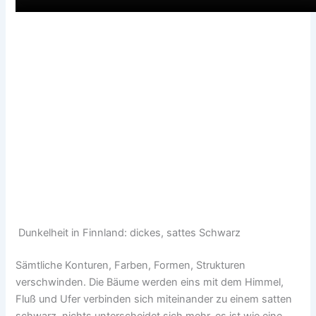
Dunkelheit in Finnland: dickes, sattes Schwarz
Sämtliche Konturen, Farben, Formen, Strukturen
verschwinden. Die Bäume werden eins mit dem Himmel,
Fluß und Ufer verbinden sich miteinander zu einem satten
schwarz, nichts unterscheidet sich mehr, es ist wie eine