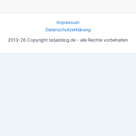
Impressum
Datenschutzerklärung
2013-26 Copyright tarjasblog.de - alle Rechte vorbehalten
Wir nutzen Cookies für ein gutes Nutzererlebnis, einige sind
essentiell, andere helfen uns, die Inhalte der Seite zu optimieren.
Du kannst die Einstellungen jederzeit deinen Wünschen
anpassen.
OK
Einstellungen
Datenschutz
Never ever
Schließen
Privacy Overview
This website uses cookies to improve your experience while you