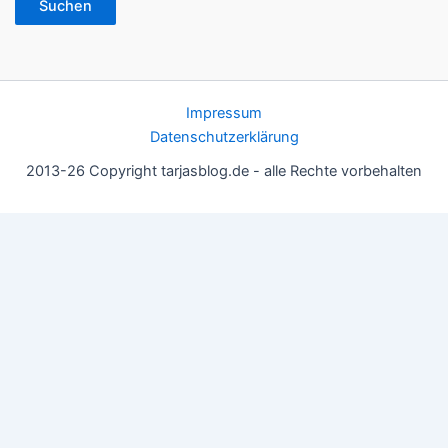
Suchen
Impressum
Datenschutzerklärung
2013-26 Copyright tarjasblog.de - alle Rechte vorbehalten
Wir nutzen Cookies für ein gutes Nutzererlebnis, einige sind
essentiell, andere helfen uns, die Inhalte der Seite zu optimieren.
Du kannst die Einstellungen jederzeit deinen Wünschen
anpassen.
OK
Einstellungen
Datenschutz
Never ever
Schließen