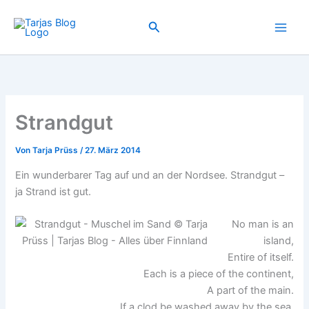
Zum
Inhalt
Suchen
springen
Strandgut
Von
Tarja Prüss
/
27. März 2014
Ein wunderbarer Tag auf und an der Nordsee. Strandgut –
ja Strand ist gut.
No man is an
island,
Entire of itself.
Each is a piece of the continent,
A part of the main.
If a clod be washed away by the sea,