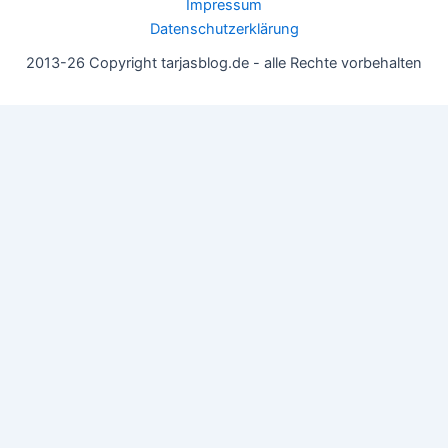
Impressum
Datenschutzerklärung
2013-26 Copyright tarjasblog.de - alle Rechte vorbehalten
Wir nutzen Cookies für ein gutes Nutzererlebnis, einige sind
essentiell, andere helfen uns, die Inhalte der Seite zu optimieren.
Du kannst die Einstellungen jederzeit deinen Wünschen
anpassen.
OK
Einstellungen
Datenschutz
Never ever
Schließen
Privacy Overview
This website uses cookies to improve your experience while you
navigate through the website. Out of these, the cookies that are
categorized as necessary are stored on your browser as they are
essential for the working of basic functionalities of the website.