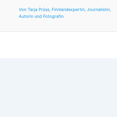
Von Tarja Prüss, Finnlandexpertin, Journalistin,
Autorin und Fotografin.
Wir nutzen Cookies für ein gutes Nutzererlebnis, einige sind
Wünschen anpassen.
OK
Einstellungen
Datenschutz
Never ever
Schließen
Privacy Overview