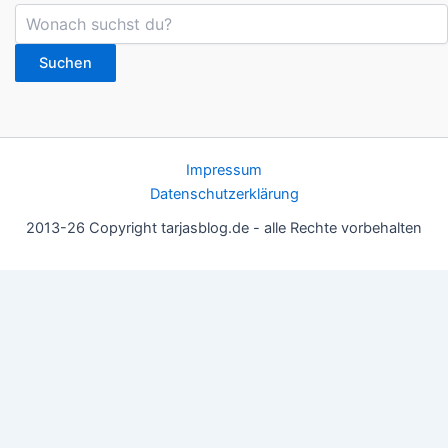
Suchen
Impressum
Datenschutzerklärung
2013-26 Copyright tarjasblog.de - alle Rechte vorbehalten
Wir nutzen Cookies für ein gutes Nutzererlebnis, einige sind
essentiell, andere helfen uns, die Inhalte der Seite zu optimieren.
Du kannst die Einstellungen jederzeit deinen Wünschen
anpassen.
OK
Einstellungen
Datenschutz
Never ever