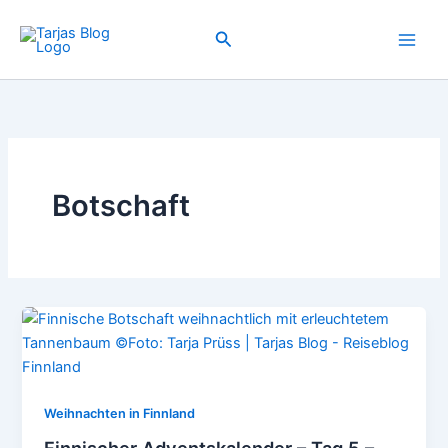
Zum
Inhalt
Suchen
springen
Botschaft
Weihnachten in Finnland
Finnischer Adventskalender – Tag 5 –